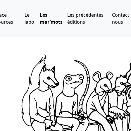
ace
Le
Les
Les précédentes
Contact 
ources
labo
mar’mots
éditions
nous