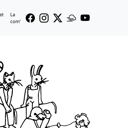
et
La
com’