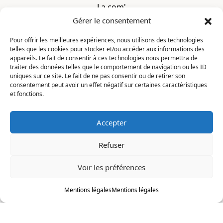
La com'
Gérer le consentement
Mentions légales
Pour offrir les meilleures expériences, nous utilisons des technologies
telles que les cookies pour stocker et/ou accéder aux informations des
CONTACT
appareils. Le fait de consentir à ces technologies nous permettra de
traiter des données telles que le comportement de navigation ou les ID
uniques sur ce site. Le fait de ne pas consentir ou de retirer son
La Constellation
consentement peut avoir un effet négatif sur certaines caractéristiques
7 chemin du Clotay
et fonctions.
91350 Grigny
FRANCE
Accepter
contact@motsditsmotslus.com
Refuser
01 69 02 20 15
Voir les préférences
Je lis, je m'inscris
Mentions légales
Mentions légales
© 2026
La Constellation