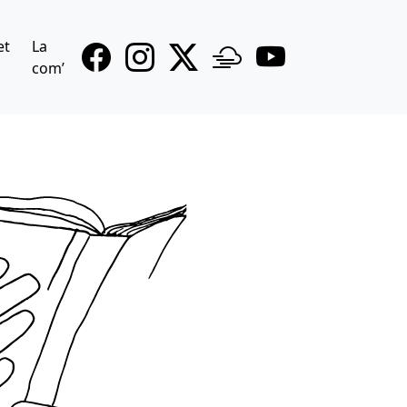
et
La
com’