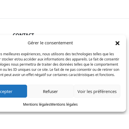
CONTACT
Gérer le consentement
La Constellation
les meilleures expériences, nous utilisons des technologies telles que les
7 chemin du Clotay
 stocker et/ou accéder aux informations des appareils. Le fait de consentir
91350 Grigny
ologies nous permettra de traiter des données telles que le comportement
FRANCE
n ou les ID uniques sur ce site. Le fait de ne pas consentir ou de retirer son
 peut avoir un effet négatif sur certaines caractéristiques et fonctions.
contact@motsditsmotslus.com
cepter
Refuser
Voir les préférences
01 69 02 20 15
Mentions légales
Mentions légales