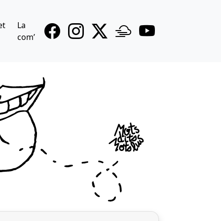
et
La
com’