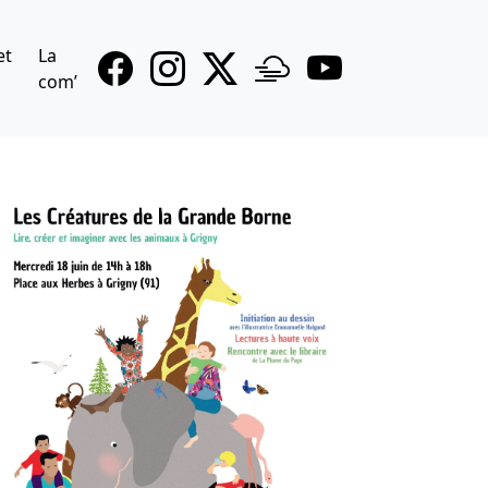
et
La
com’