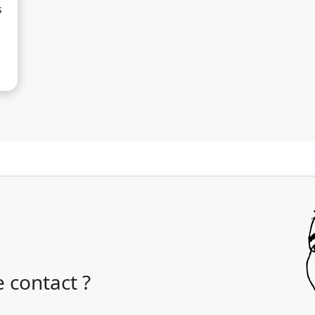
s
 contact ?