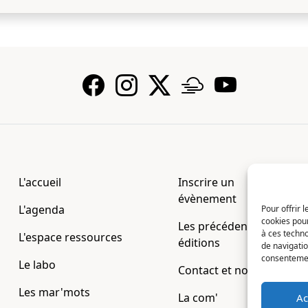
L'accueil
Inscrire un
évènement
L'agenda
Pour offrir 
cookies pour
Les précédentes
à ces techn
L'espace ressources
éditions
de navigatio
consentement
Le labo
Contact et nous
Les mar'mots
La com'
Ac