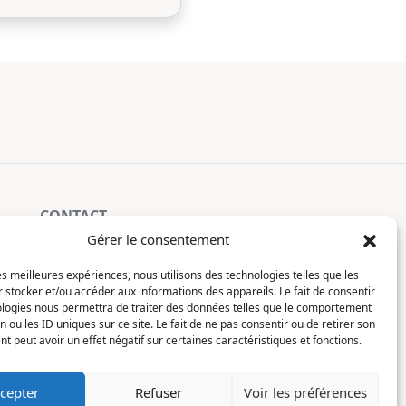
CONTACT
Gérer le consentement
La Constellation
les meilleures expériences, nous utilisons des technologies telles que les
7 chemin du Clotay
 stocker et/ou accéder aux informations des appareils. Le fait de consentir
91350 Grigny
ologies nous permettra de traiter des données telles que le comportement
FRANCE
n ou les ID uniques sur ce site. Le fait de ne pas consentir ou de retirer son
Je lis, je m'inscris
 peut avoir un effet négatif sur certaines caractéristiques et fonctions.
contact@motsditsmotslus.com
cepter
Refuser
Voir les préférences