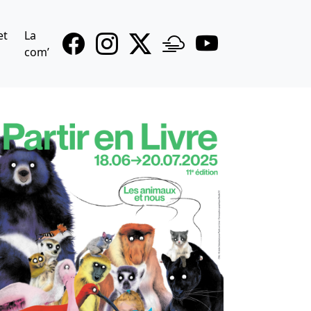
et
La
com’