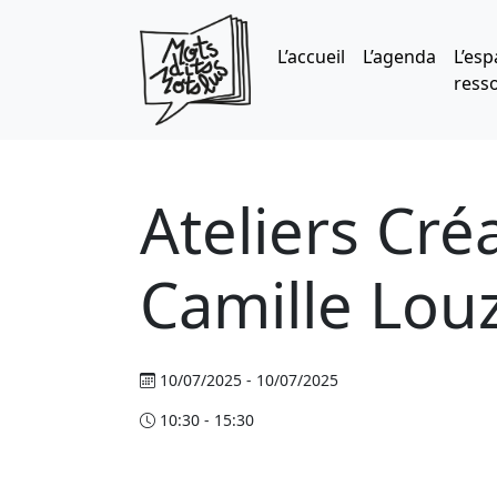
Skip to main content
L’accueil
L’agenda
L’esp
ress
Ateliers Cré
Camille Lou
10/07/2025 - 10/07/2025
10:30 - 15:30