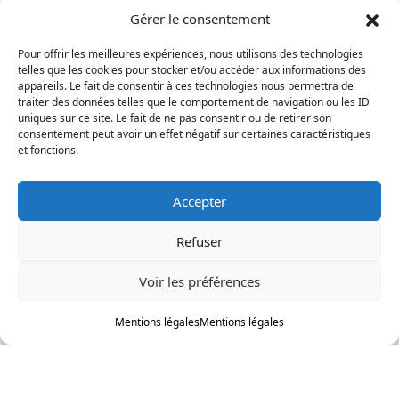
Gérer le consentement
Mentions légales
Pour offrir les meilleures expériences, nous utilisons des technologies
telles que les cookies pour stocker et/ou accéder aux informations des
CONTACT
appareils. Le fait de consentir à ces technologies nous permettra de
traiter des données telles que le comportement de navigation ou les ID
uniques sur ce site. Le fait de ne pas consentir ou de retirer son
La Constellation
consentement peut avoir un effet négatif sur certaines caractéristiques
7 chemin du Clotay
et fonctions.
91350 Grigny
FRANCE
Accepter
contact@motsditsmotslus.com
Refuser
01 69 02 20 15
Voir les préférences
Je lis, je m'inscris
Mentions légales
Mentions légales
© 2026
La Constellation