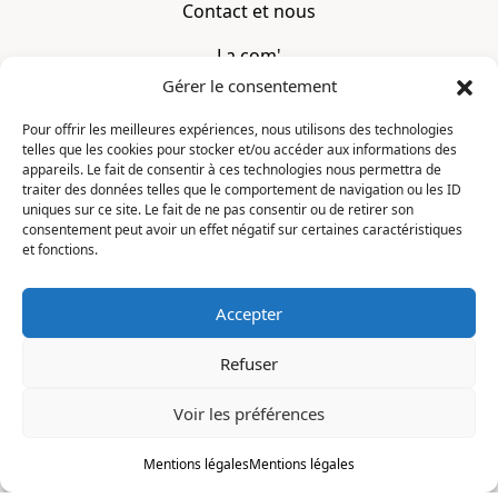
Contact et nous
La com'
Gérer le consentement
Mentions légales
Pour offrir les meilleures expériences, nous utilisons des technologies
telles que les cookies pour stocker et/ou accéder aux informations des
CONTACT
appareils. Le fait de consentir à ces technologies nous permettra de
traiter des données telles que le comportement de navigation ou les ID
uniques sur ce site. Le fait de ne pas consentir ou de retirer son
La Constellation
consentement peut avoir un effet négatif sur certaines caractéristiques
7 chemin du Clotay
et fonctions.
91350 Grigny
FRANCE
Accepter
contact@motsditsmotslus.com
Refuser
01 69 02 20 15
Voir les préférences
Je lis, je m'inscris
Mentions légales
Mentions légales
© 2026
La Constellation