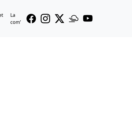
et
La
com’