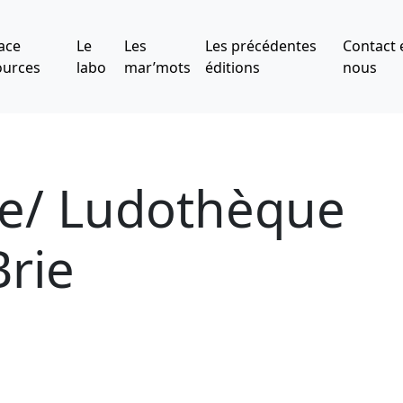
ace
Le
Les
Les précédentes
Contact 
ources
labo
mar’mots
éditions
nous
e/ Ludothèque
Brie