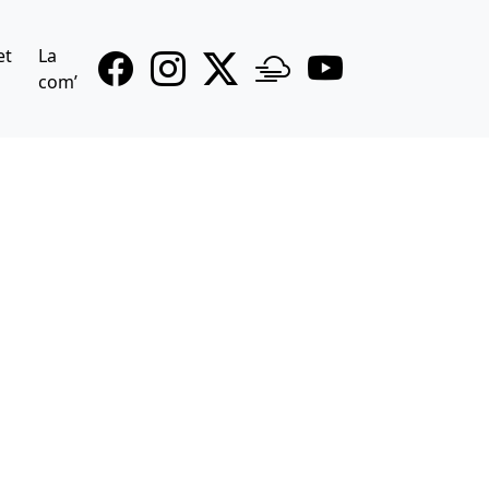
et
La
com’