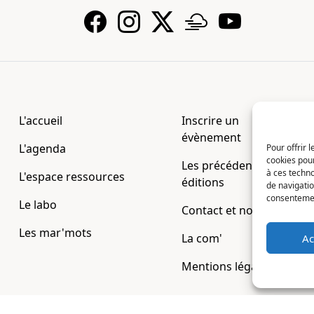
L'accueil
Inscrire un
évènement
L'agenda
Pour offrir 
cookies pour
Les précédentes
à ces techn
L'espace ressources
éditions
de navigatio
consentement
Le labo
Contact et nous
Les mar'mots
La com'
Ac
Mentions légales