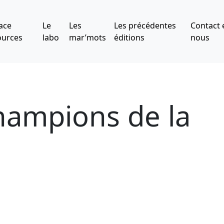
ace
Le
Les
Les précédentes
Contact 
ources
labo
mar’mots
éditions
nous
Champions de la