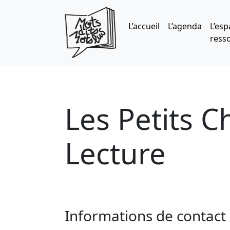
Skip to main content
L’accueil
L’agenda
L’esp
ress
Les Petits 
Lecture
Informations de contact