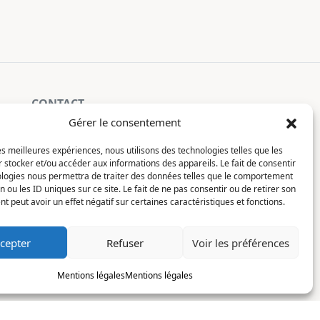
CONTACT
Gérer le consentement
La Constellation
les meilleures expériences, nous utilisons des technologies telles que les
7 chemin du Clotay
 stocker et/ou accéder aux informations des appareils. Le fait de consentir
91350 Grigny
ologies nous permettra de traiter des données telles que le comportement
FRANCE
n ou les ID uniques sur ce site. Le fait de ne pas consentir ou de retirer son
Je lis, je m'inscris
 peut avoir un effet négatif sur certaines caractéristiques et fonctions.
contact@motsditsmotslus.com
cepter
Refuser
Voir les préférences
01 69 02 20 15
Mentions légales
Mentions légales