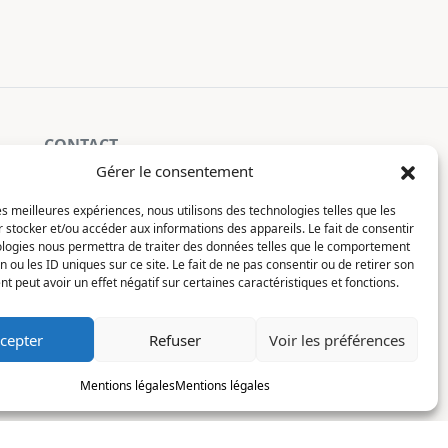
CONTACT
Gérer le consentement
La Constellation
les meilleures expériences, nous utilisons des technologies telles que les
7 chemin du Clotay
 stocker et/ou accéder aux informations des appareils. Le fait de consentir
91350 Grigny
ologies nous permettra de traiter des données telles que le comportement
FRANCE
n ou les ID uniques sur ce site. Le fait de ne pas consentir ou de retirer son
Je lis, je m'inscris
 peut avoir un effet négatif sur certaines caractéristiques et fonctions.
contact@motsditsmotslus.com
cepter
Refuser
Voir les préférences
01 69 02 20 15
Mentions légales
Mentions légales