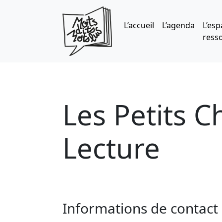
Skip to main content
L’accueil
L’agenda
L’esp
ress
Les Petits 
Lecture
Informations de contact