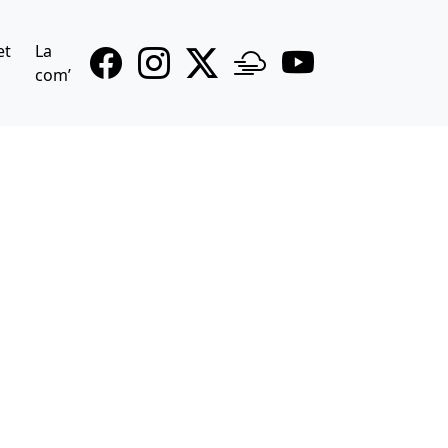
et
La
com’