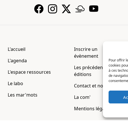
L'accueil
Inscrire un
évènement
L'agenda
Pour offrir 
cookies pour
Les précédentes
à ces techn
L'espace ressources
éditions
de navigatio
consentement
Le labo
Contact et nous
Les mar'mots
La com'
Ac
Mentions légales