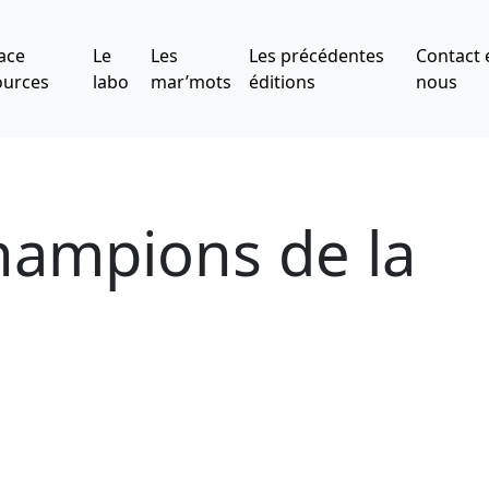
ace
Le
Les
Les précédentes
Contact 
ources
labo
mar’mots
éditions
nous
Champions de la