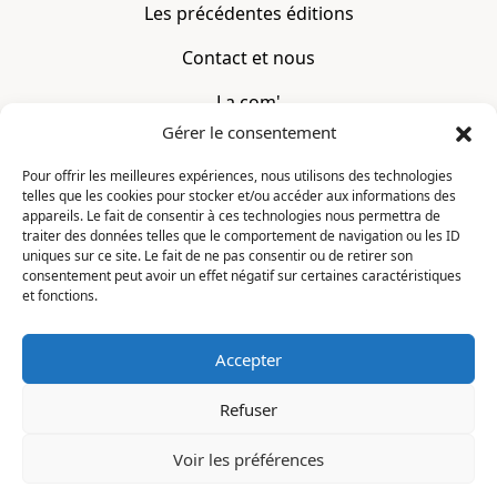
Les précédentes éditions
Contact et nous
La com'
Gérer le consentement
Mentions légales
Pour offrir les meilleures expériences, nous utilisons des technologies
telles que les cookies pour stocker et/ou accéder aux informations des
CONTACT
appareils. Le fait de consentir à ces technologies nous permettra de
traiter des données telles que le comportement de navigation ou les ID
uniques sur ce site. Le fait de ne pas consentir ou de retirer son
La Constellation
consentement peut avoir un effet négatif sur certaines caractéristiques
7 chemin du Clotay
et fonctions.
91350 Grigny
FRANCE
Accepter
contact@motsditsmotslus.com
Refuser
01 69 02 20 15
Voir les préférences
Je lis, je m'inscris