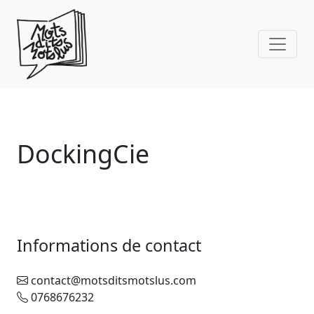
Skip to main content
DockingCie
Informations de contact
contact@motsditsmotslus.com
0768676232