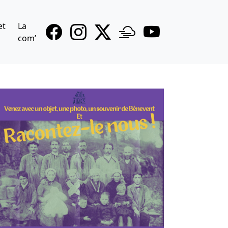
et
La
com’