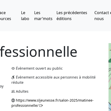
ace
Le
Les
Les précédentes
Contact 
ources
labo
mar’mots
éditions
nous
fessionnelle
Évènement ouvert au public
Évènement accessible aux personnes à mobilité
réduite
oy
Adultes
https://www.sljeunesse.fr/salon-2025/matinee-
professionnelle/