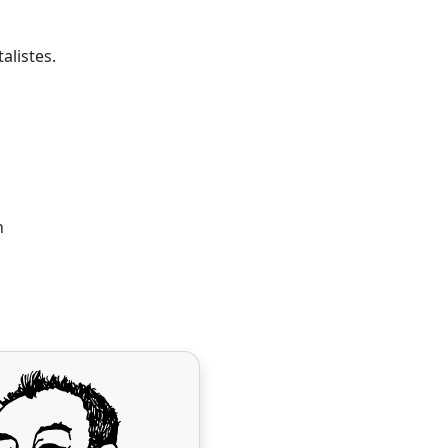
alistes.
n