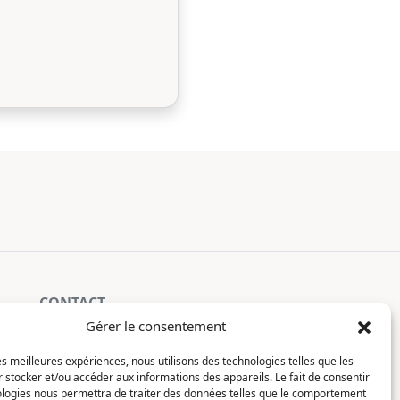
CONTACT
Gérer le consentement
La Constellation
les meilleures expériences, nous utilisons des technologies telles que les
7 chemin du Clotay
 stocker et/ou accéder aux informations des appareils. Le fait de consentir
91350 Grigny
ologies nous permettra de traiter des données telles que le comportement