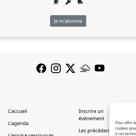
L'accueil
Inscrire un
évènement
L'agenda
Pour offrir 
cookies pour
Les précédentes
à ces techn
L'espace ressources