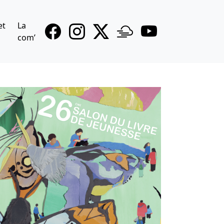
et
La
com’