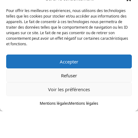
Mentions légales
Pour offrir les meilleures expériences, nous utilisons des technologies
telles que les cookies pour stocker et/ou accéder aux informations des
CONTACT
appareils. Le fait de consentir à ces technologies nous permettra de
traiter des données telles que le comportement de navigation ou les ID
uniques sur ce site. Le fait de ne pas consentir ou de retirer son
La Constellation
consentement peut avoir un effet négatif sur certaines caractéristiques
7 chemin du Clotay
et fonctions.
91350 Grigny
FRANCE
Accepter
contact@motsditsmotslus.com
Refuser
01 69 02 20 15
Voir les préférences
Je lis, je m'inscris
Mentions légales
Mentions légales
© 2026
La Constellation